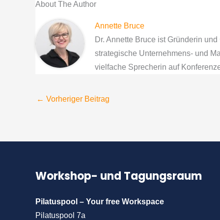
About The Author
Annette Bruce
Dr. Annette Bruce ist Gründerin und 
strategische Unternehmens- und Mar
vielfache Sprecherin auf Konferen
←
Vorheriger Beitrag
Workshop- und Tagungsraum
Pilatuspool – Your free Workspace
Pilatuspool 7a