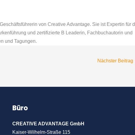
Geschäftsführerin von Creative Advantage. Sie ist Expertin für d
kenführung und zertifizierte B Leaderin, Fachbuchautorin und
zen und Tagungen.
Nächster Beitrag
Büro
CREATIVE ADVANTAGE GmbH
Kaiser-Wilhelm-Straße 115