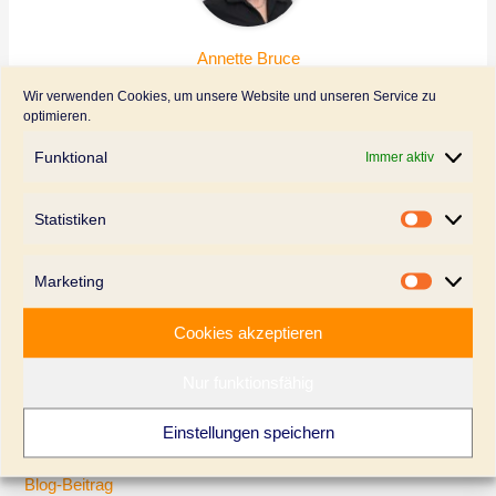
Annette Bruce
Dr. Annette Bruce ist Gründerin und Geschäftsführerin
Wir verwenden Cookies, um unsere Website und unseren Service zu
von Creative Advantage. Sie ist Expertin für die
optimieren.
strategische Unternehmens- und Markenführung und
Funktional
Immer aktiv
zertifizierte B Leaderin, Fachbuchautorin und vielfache
Sprecherin auf Konferenzen und Tagungen.
Statistiken
Statistik
Marketing
Marketi
←
Vorheriger Beitrag
Nächster Beitrag
→
Cookies akzeptieren
Nur funktionsfähig
Beitrags-Kategorien
Einstellungen speichern
Blog-Beitrag