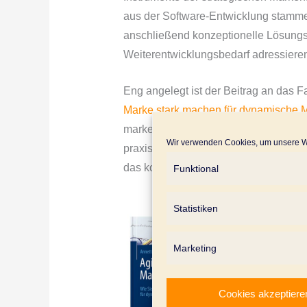
aus der Software-Entwicklung stammen
anschließend konzeptionelle Lösungsa
Weiterentwicklungsbedarf adressiere
Eng angelegt ist der Beitrag an das
Marke stark machen für dynamische M
markenstrategischer Instrumente – vo
Wir verwenden Cookies, um unsere We
praxisorientiert behandelt. Wenn Sie
das kostenlose Management Summar
Funktional
Statistiken
Marketing
Cookies akzeptiere