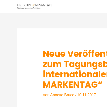
Zum
Inhalt
springen
Neue Veröffent
zum Tagungsb
international
MARKENTAG“
Von
Annette Bruce
/
10.11.2017