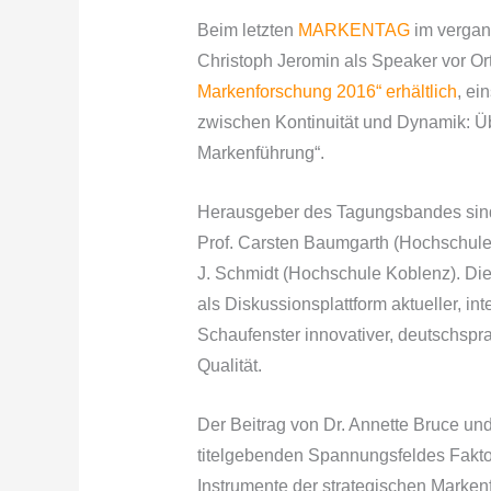
Beim letzten
MARKENTAG
im vergan
Christoph Jeromin als Speaker vor Ort.
Markenforschung 2016“ erhältlich
, ei
zwischen Kontinuität und Dynamik: Üb
Markenführung“.
Herausgeber des Tagungsbandes si
Prof. Carsten Baumgarth (Hochschule f
J. Schmidt (Hochschule Koblenz). 
als Diskussionsplattform aktueller, i
Schaufenster innovativer, deutschspra
Qualität.
Der Beitrag von Dr. Annette Bruce un
titelgebenden Spannungsfeldes Faktor
Instrumente der strategischen Markenf