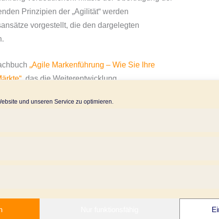
den Prinzipien der „Agilität“ werden
nsätze vorgestellt, die den dargelegten
n.
 Fachbuch
„Agile Markenführung – Wie Sie Ihre
ärkte“
, das die Weiterentwicklung
r allem der
Markenpositionierung
– fundiert und
bsite und unseren Service zu optimieren.
 dazu mehr erfahren wollen, empfehlen wir Ihnen
y zum Buch:
E-BOOK ANFORDERN
n
Nur funktionsfähig
Ei