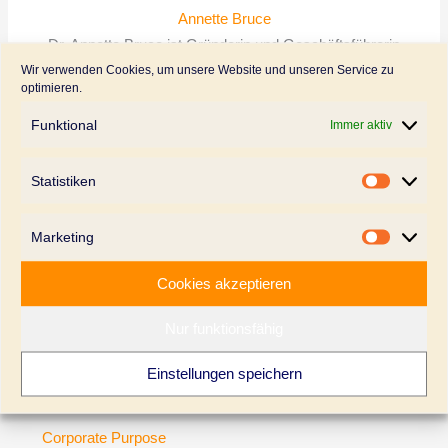
Annette Bruce
Dr. Annette Bruce ist Gründerin und Geschäftsführerin
Wir verwenden Cookies, um unsere Website und unseren Service zu
von Creative Advantage. Sie ist Expertin für die
optimieren.
strategische Unternehmens- und Markenführung und
zertifizierte B Leaderin, Fachbuchautorin und vielfache
Funktional
Immer aktiv
Sprecherin auf Konferenzen und Tagungen.
Statistiken
Statistik
Marketing
←
Vorheriger Beitrag
Nächster Beitrag
→
Marketi
Cookies akzeptieren
Nur funktionsfähig
Beitrags-Kategorien
Einstellungen speichern
Blog-Beitrag
Corporate Purpose