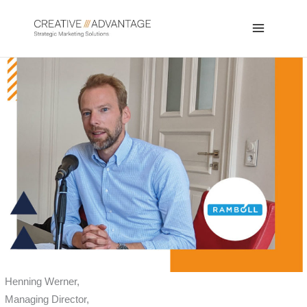
Zum
Inhalt
Main
springen
Menu
Henning Werner,
Managing Director,