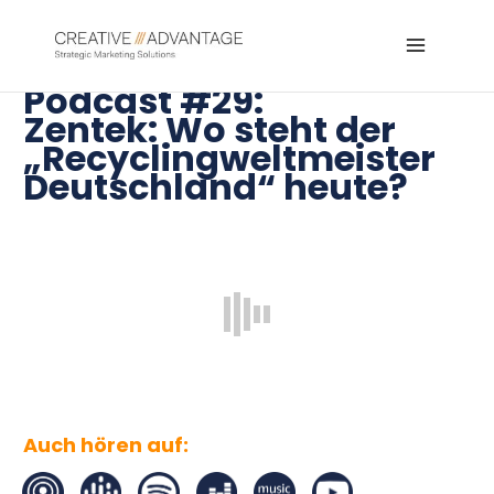
Zum
Inhalt
Main
springen
Podcast #29:
Menu
Zentek:
Wo steht der
„Recyclingweltmeister
Deutschland“ heute?
Auch hören auf: