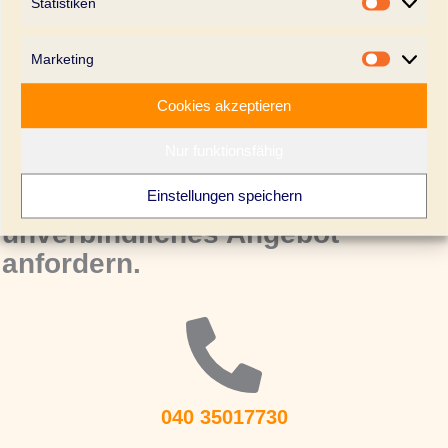
Statistiken
Statistik
Marketing
Marketi
Mehr erfahren
Cookies akzeptieren
Nur funktionsfähig
Einstellungen speichern
Jetzt beraten lassen und ein
unverbindliches Angebot
anfordern.
040 35017730