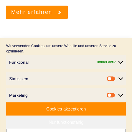
Mehr erfahren
Wir verwenden Cookies, um unsere Website und unseren Service zu
Interesse geweckt? –
optimieren.
Jetzt Kontakt
Funktional
Immer aktiv
aufnehmen
Statistiken
Statistik
Name oder Unternehmen
Marketing
Marketi
Cookies akzeptieren
E-Mail-Adresse
Nur funktionsfähig