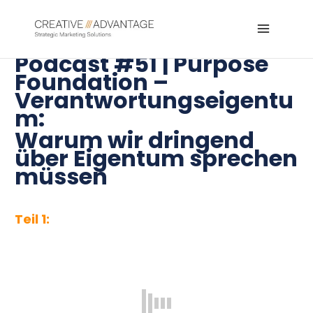
Zum
Inhalt
Main
springen
Podcast #51 | Purpose
Menu
Foundation –
Verantwortungseigentu
m:
Warum wir dringend
über Eigentum sprechen
müssen
Teil 1: