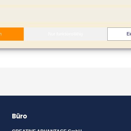
ht wissen müssen
n
Nur funktionsfähig
Ei
Büro