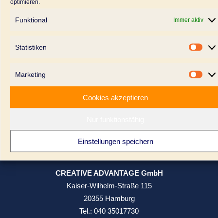
optimieren.
Workshop- und Tagungsraum
Funktional
Immer aktiv
Pilatuspool – Your free Workspace
Pilatuspool 7a
Statistiken
Stati
20355 Hamburg
kontakt@pilatuspool.de
Marketing
Mark
Ein Unternehmen der Creative Advantage GmbH
Cookies akzeptieren
Nur funktionsfähig
Location mieten >>
Einstellungen speichern
Büro
CREATIVE ADVANTAGE GmbH
Kaiser-Wilhelm-Straße 115
20355 Hamburg
Tel.:
040 35017730