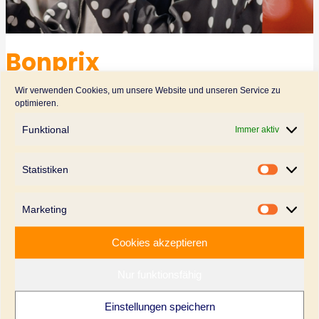
Bonprix
Von
Philipp Gehling
Wir verwenden Cookies, um unsere Website und unseren Service zu
optimieren.
Bonprix
Weiterlesen »
Funktional
Immer aktiv
Statistiken
Statistik
Marketing
Marketi
Cookies akzeptieren
Nur funktionsfähig
Workshop- und Tagungsraum
Einstellungen speichern