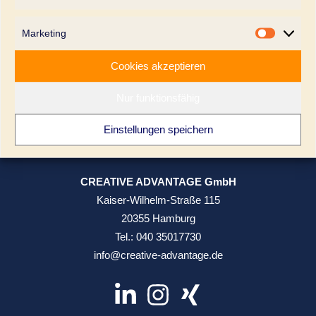
Statistik
20355 Hamburg
kontakt@pilatuspool.de
Marketing
Marketi
Cookies akzeptieren
Ein Unternehmen der Creative Advantage GmbH
Nur funktionsfähig
Location mieten >>
Einstellungen speichern
Büro
CREATIVE ADVANTAGE GmbH
Kaiser-Wilhelm-Straße 115
20355 Hamburg
Tel.:
040 35017730
info@creative-advantage.de