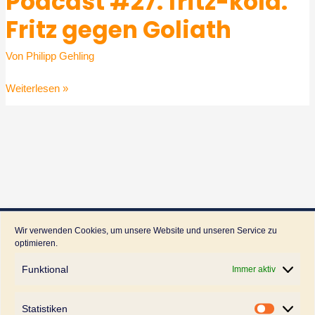
Podcast #27: fritz-kola:
Fritz gegen Goliath
Von
Philipp Gehling
Podcast
Weiterlesen »
#27:
fritz-
kola:
Fritz
gegen
Goliath
Wir verwenden Cookies, um unsere Website und unseren Service zu
optimieren.
Workshop- und Tagungsraum
Funktional
Immer aktiv
Pilatuspool – Your free Workspace
Statistiken
Pilatuspool 7a