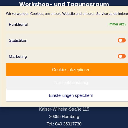
Workshop- und Tagungsraum
Wir verwenden Cookies, um unsere Website und unseren Service zu optimiere
Pilatuspool – Your free Workspace
Funktional
Immer aktiv
Pilatuspool 7a
20355 Hamburg
Statistiken
kontakt@pilatuspool.de
S
Ein Unternehmen der Creative Advantage GmbH
Marketing
Cookies akzeptieren
Location mieten >>
Nur funktionsfähig
Büro
Einstellungen speichern
CREATIVE ADVANTAGE GmbH
Kaiser-Wilhelm-Straße 115
20355 Hamburg
Tel.:
040 35017730