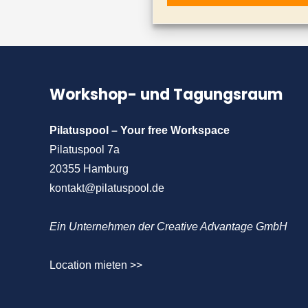
Stiftung
–
Warum
das
Workshop- und Tagungsraum
Thema
Trauer
Pilatuspool – Your free Workspace
auch
Pilatuspool 7a
ganz
20355 Hamburg
besonders
kontakt@pilatuspool.de
die
Wirtschaft
Ein Unternehmen der Creative Advantage GmbH
angeht
Location mieten >>