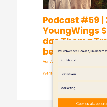
Podcast #59 | 
YoungWings S
das Thema Tra
besonders die
Wir verwenden Cookies, um unsere We
Funktional
Von
Annette Bruce
Podcast
Weiterlesen »
Statistiken
#59
| 25
Marketing
Jahre
Nicolaidis
Cookies akzeptiere
YoungWings