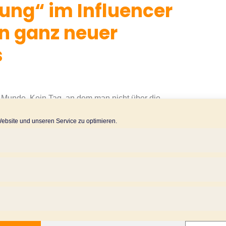
rung“ im Influencer
in ganz neuer
s
ler Munde. Kein Tag, an dem man nicht über die
oren oder die 8 Prognosen für das neue Jahr in den
bsite und unseren Service zu optimieren.