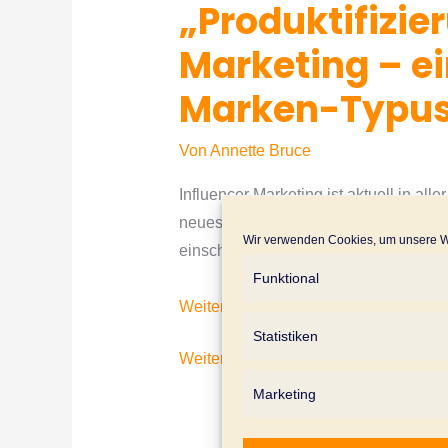
„Produktifizie
Marketing – e
Marken-Typu
Von
Annette Bruce
Influencer Marketing ist aktuell in al
neuesten Trends, die fünf Erfolgsfakt
Wir verwenden Cookies, um unsere We
einschlägigen Medien lesen kann. …
Funktional
„Produktifizierung“
Weiterlesen »
im
Statistiken
„Produktifizierung“
Weiterlesen »
Influencer
im
Marketing
Marketing
Influencer
–
Marketing
ein