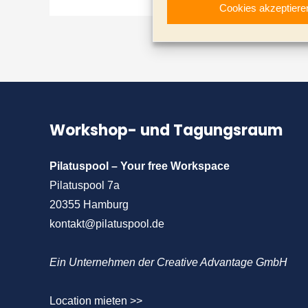
Cookies akzeptiere
–
ganz
ein
neuer
ganz
Marken-
neuer
Typus
Marken-
Typus
Workshop- und Tagungsraum
Pilatuspool – Your free Workspace
Pilatuspool 7a
20355 Hamburg
kontakt@pilatuspool.de
Ein Unternehmen der Creative Advantage GmbH
Location mieten >>