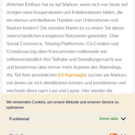
Welchen Einfluss hat es auf Marken, wenn sich von heute auf
morgen neue Kooperationen und Kollaborationen bilden, die
ein ebenso unmittelbares Handeln von Unternehmen und
Marken fordern? Die einzelne Marke ist zu einem Teil dieser
unterschiedlichen komplexen Netzwerke geworden. Über
Social Commerce, Sharing-Plattformen, Co-Creation und
Crowdsourcing üben Konsumenten mittlerweile wie
selbstverständlich ihre Teilhabe und Gestaltungsmacht aus
und bestimmen über immer mehr Aspekte des Marketings.
Als Teil ihrer persönlichen
Ich-Kampagne
suchen sie Marken,
mit denen sie sich identifizieren können und kombinieren und
wechseln diese nach Lust und Laune. Hier werden die
Herausforderungen für die Markenführung deutlich: Die früher
Wir verwenden Cookies, um unsere Website und unseren Service zu
im Hinterzimmer aufgehübschte und auf die Bühne gestellte
optimieren.
Marke soll auf einmal in einer vernetzten Welt bestehen.
Funktional
Immer aktiv
Konsumenten sehnen sich nach Identifikation