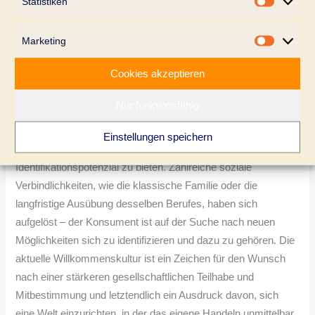
Statistiken
Statistik
Um in der neuen „We-Economy“ als Marke weiterhin
erfolgreich Konsumenten von der eigenen Leistungsfähigkeit
Marketing
Marketi
zu überzeugen, sind Unternehmen gefordert die stetigen
Cookies akzeptieren
Veränderungen in den Konsumentenpräferenzen schnell zu
verarbeiten und agil zu handeln. Dabei war es nie zuvor so
Nur funktionsfähig
wichtig wie heute, eine lebendige und nachhaltige Beziehung
zum Konsumenten aufzubauen, ihn in seinen Werten und
Einstellungen speichern
Zielen zu verstehen und entsprechendes
Identifikationspotenzial zu bieten. Zahlreiche soziale
Verbindlichkeiten, wie die klassische Familie oder die
langfristige Ausübung desselben Berufes, haben sich
aufgelöst – der Konsument ist auf der Suche nach neuen
Möglichkeiten sich zu identifizieren und dazu zu gehören. Die
aktuelle Willkommenskultur ist ein Zeichen für den Wunsch
nach einer stärkeren gesellschaftlichen Teilhabe und
Mitbestimmung und letztendlich ein Ausdruck davon, sich
eine Welt einzurichten, in der das eigene Handeln unmittelbar