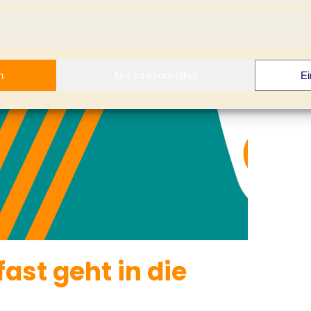
n
Nur funktionsfähig
Ei
ast geht in die