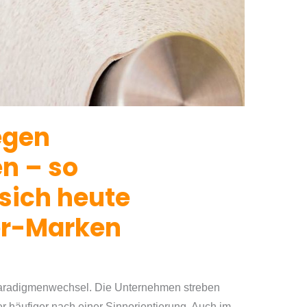
egen
n – so
 sich heute
er-Marken
 Paradigmenwechsel. Die Unternehmen streben
 häufiger nach einer Sinnorientierung. Auch im