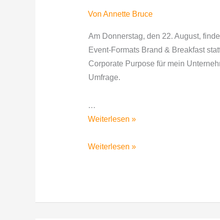
Von
Annette Bruce
​Am Donnerstag, den 22. August, find
Event-Formats Brand & Breakfast statt
Corporate Purpose für mein Unternehm
Umfrage.
…
Brand
Weiterlesen »
&
Breakfast
Brand
Weiterlesen »
geht
&
in
Breakfast
die
geht
zweite
in
Runde
die