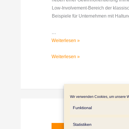
Low-Involvement-Bereich der klassis
Beispiele für Unternehmen mit Haltun
…
Mit
Weiterlesen »
Purpose
gegen
Mit
Weiterlesen »
Handelsmarken
Purpose
–
gegen
so
Handelsmarken
differenzieren
–
sich
so
Wir verwenden Cookies, um unsere We
heute
differenzieren
Funktional
Toilettenpapier-
sich
Juli
28
Marken
heute
Statistiken
Toilettenpapier-