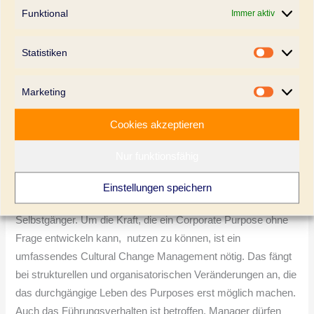
delegiert werden.
Funktional
Immer aktiv
Das heißt dementsprechend auch, dass ein Corporate
Statistiken
Purpose von innen nach außen entwickelt werden muss und
Statistik
niemals von außen einem Unternehmen übergestülpt werden
Marketing
kann. ​Er kann nur im Unternehmen entdeckt, offengelegt und
Marketi
dann verbalisiert und implementiert werden, aber niemals für
Cookies akzeptieren
ein Unternehmen erfunden werden.
Nur funktionsfähig
Corporate Purpose ist kein Selbstgänger
Selbst wenn Sie den überzeugensten Purpose aus dem
Einstellungen speichern
Unternehmen heraus entwickelt haben, ist er noch kein
Selbstgänger. Um die Kraft, die ein Corporate Purpose ohne
Frage entwickeln kann, ​ nutzen zu können, ist ein
umfassendes Cultural Change Management nötig. Das fängt
bei strukturellen und organisatorischen Veränderungen an, die
das durchgängige Leben des Purposes erst möglich machen.
Auch das Führungsverhalten ist betroffen. Manager dürfen