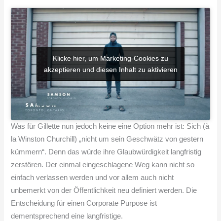
Klicke hier, um Marketing-Cookies zu
Klicke hier, um Marketing-Cookies zu
akzeptieren und diesen Inhalt zu aktivieren
akzeptieren und diesen Inhalt zu aktivieren
Was für Gillette nun jedoch keine eine Option mehr ist: Sich (à
la Winston Churchill) „nicht um sein Geschwätz von gestern
kümmern“. Denn das würde ihre Glaubwürdigkeit langfristig
zerstören. Der einmal eingeschlagene Weg kann nicht so
einfach verlassen werden und vor allem auch nicht
unbemerkt von der Öffentlichkeit neu definiert werden. Die
Entscheidung für einen Corporate Purpose ist
dementsprechend eine langfristige.