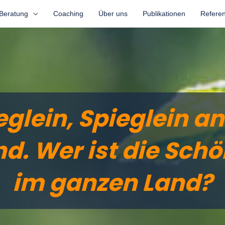
Beratung
Coaching
Über uns
Publikationen
Refere
eglein, Spieglein an
d. Wer ist die Schö
im ganzen Land?