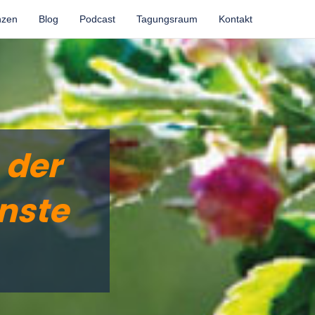
nzen
Blog
Podcast
Tagungsraum
Kontakt
 der
nste