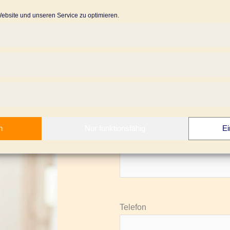
Social Media
Packaging Des
Strategien
bsite und unseren Service zu optimieren.
Jetzt Kontakt aufnehmen
n
Nur funktionsfähig
Ei
Name oder Unternehmen
Telefon